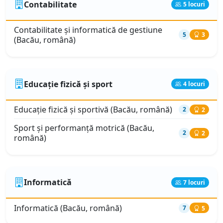
Contabilitate
5 locuri
Contabilitate şi informatică de gestiune
5
3
(Bacău, română)
Educație fizică și sport
4 locuri
Educaţie fizică şi sportivă (Bacău, română)
2
2
Sport şi performanţă motrică (Bacău,
2
2
română)
Informatică
7 locuri
Informatică (Bacău, română)
7
5