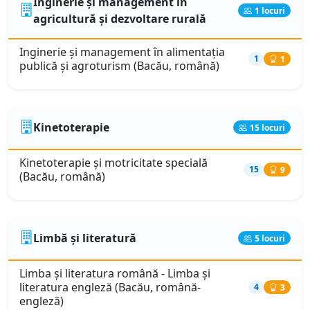
Inginerie și management în
1 locuri
agricultură și dezvoltare rurală
Inginerie și management în alimentația
1
1
publică și agroturism (Bacău, română)
Kinetoterapie
15 locuri
Kinetoterapie şi motricitate specială
15
9
(Bacău, română)
Limbă și literatură
5 locuri
Limba şi literatura română - Limba şi
literatura engleză (Bacău, română-
4
3
engleză)