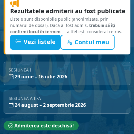
Rezultatele admiterii au fost publicate
Listele sunt disponibile public (anonimizate, prin
numărul de dosar). Dacă ai fost admis,
trebuie să îți
confirmi locul în termen
— altfel ești considerat retras.
Vezi listele
Contul meu
SESIUNEA I
29 iunie – 16 iulie 2026
SESIUNEA A II-A
24 august – 2 septembrie 2026
Admiterea este deschisă!