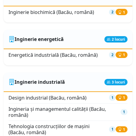
Inginerie biochimică (Bacău, română)
2
1
Inginerie energetică
2 locuri
Energetică industrială (Bacău, română)
2
1
Inginerie industrială
3 locuri
Design industrial (Bacău, română)
1
1
Ingineria şi managementul calităţii (Bacău,
1
română)
Tehnologia construcţiilor de maşini
1
1
(Bacău, română)