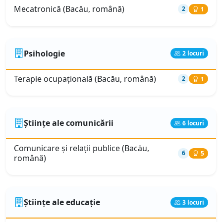
Mecatronică (Bacău, română)
2
1
Psihologie
2 locuri
Terapie ocupaţională (Bacău, română)
2
1
Științe ale comunicării
6 locuri
Comunicare şi relaţii publice (Bacău,
6
5
română)
Științe ale educație
3 locuri